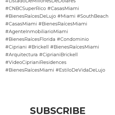
#ListadoDeMillonesDeDólares
#CNBCSuperRico #CasasMiami
#BienesRaícesDeLujo #Miami #SouthBeach
#CasasMiami #BienesRaícesMiami
#AgenteInmobiliarioMiami
#BienesRaícesFlorida #Condominio
#Cipriani #Brickell #BienesRaícesMiami
#Arquitectura #CiprianiBrickell
#VideoCiprianiResidences
#BienesRaícesMiami #EstiloDeVidaDeLujo
SUBSCRIBE