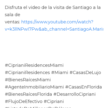
Disfruta el video de la visita de Santiago a la
sala de
ventas:
https://www.youtube.com/watch?
v=k3llNPwI7Pw&ab_channel=SantiagoA.Mar
#CiprianiResidencesMiami
#CiprianiResidences #Miami #CasasDeLujo
#BienesRaícesMiami
#AgenteInmobiliarioMiami #CasasEnFlorida
#BienesRaícesFlorida #DesarrolloCipriani
#FlujoDeEfectivo #Cipriani