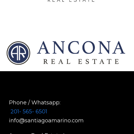
Phone / Whatsapp:
201- 565- 6501
info@santiagoamarino.com